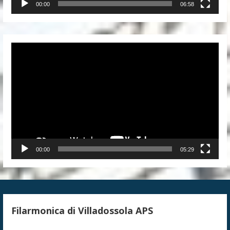
00:00
06:58
Video
Player
00:00
05:29
Filarmonica di Villadossola APS