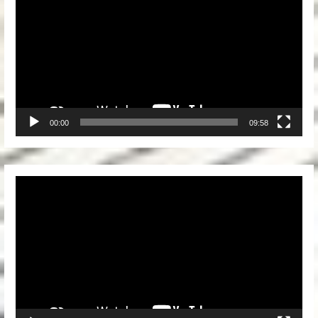
Player
00:00
09:58
Video
Player