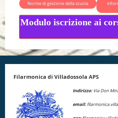
Norme di gestione della scuola
infor
Modulo iscrizione ai cor
Filarmonica di Villadossola APS
Indirizzo:
Via Don Min
email:
filarmonica.vil