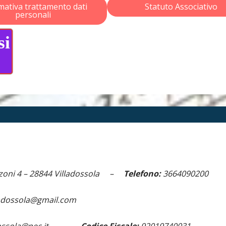
mativa trattamento dati
Statuto Associativo
personali
si
zoni 4 –
28844 Villadossola –
Telefono:
3664090200
ladossola@gmail.com