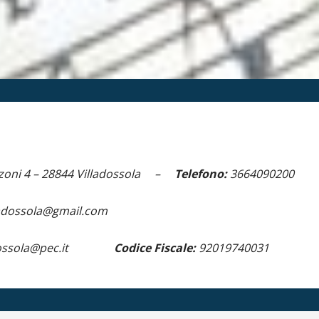
zoni 4 –
28844 Villadossola –
Telefono:
3664090200
ladossola@gmail.com
lladossola@pec.it
Codice Fiscale:
92019740031