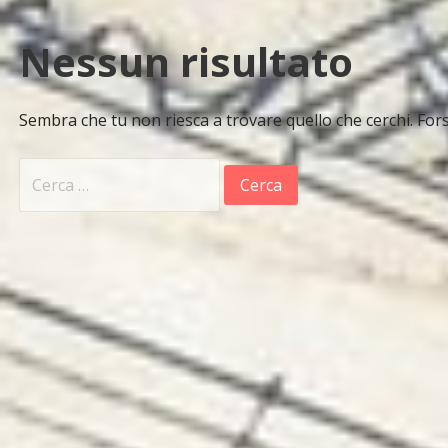
Nessun risultato
Sembra che tu non riesca a trovare quello che cerchi. Fors
Ricerca
per: