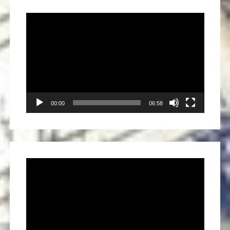
Video
Player
00:00
06:58
Video
Player