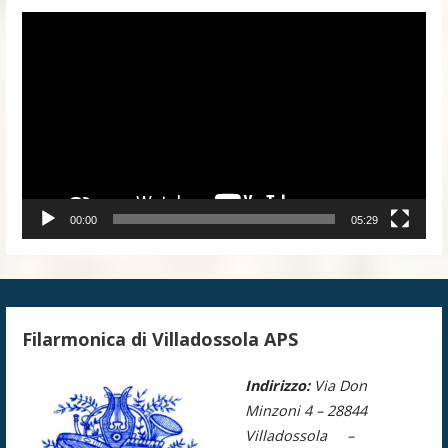
Video
Player
00:00
05:29
Filarmonica di Villadossola APS
Indirizzo:
Via Don
Minzoni 4 –
28844
Villadossola –