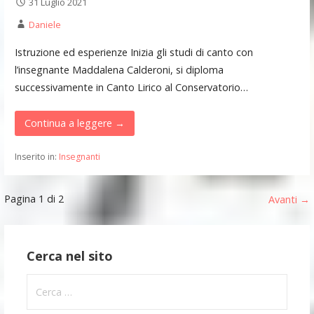
31 Luglio 2021
Daniele
Istruzione ed esperienze Inizia gli studi di canto con
l’insegnante Maddalena Calderoni, si diploma
successivamente in Canto Lirico al Conservatorio…
Continua a leggere →
Inserito in:
Insegnanti
Navigazione
Pagina 1 di 2
Avanti →
Articolo
Cerca nel sito
Ricerca
per: