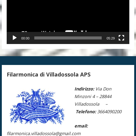
00:00
05:29
Filarmonica di Villadossola APS
Indirizzo:
Via Don
Minzoni 4 –
28844
Villadossola –
Telefono:
3664090200
email:
filarmonica.villadossola@gmail.com