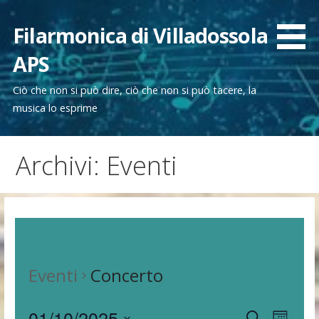
Passa
al
Filarmonica di Villadossola
contenuto
APS
Ciò che non si può dire, ciò che non si può tacere, la
musica lo esprime
Archivi: Eventi
Eventi
Concerto
01/10/2025
E
Cerca