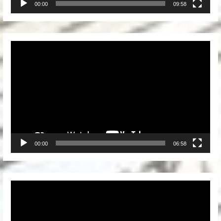
00:00
09:58
Video
Player
00:00
06:58
Video
Player