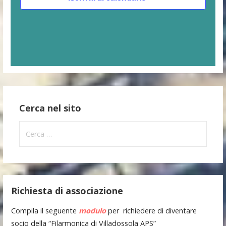
z
e
E
i
v
v
o
i
n
e
e
s
n
t
t
e
Cerca nel sito
i
N
Ricerca
per:
a
v
i
Richiesta di associazione
g
Compila il seguente
modulo
per richiedere di diventare
socio della “Filarmonica di Villadossola APS”