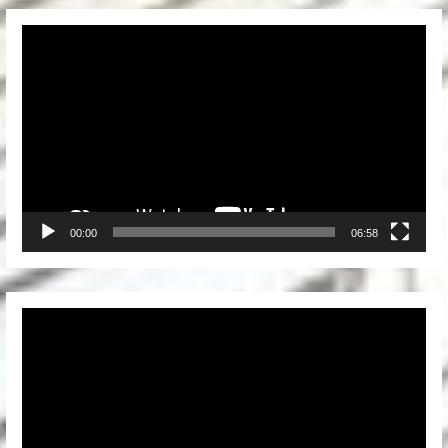
Video
Player
00:00
06:58
Video
Player