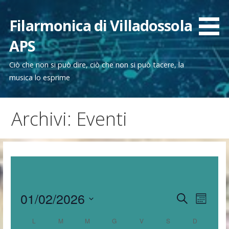
Passa
al
Filarmonica di Villadossola
contenuto
APS
Ciò che non si può dire, ciò che non si può tacere, la
musica lo esprime
Archivi: Eventi
01/02/2026
E
E
Cerca
Month
v
S
v
C
L
M
M
G
V
S
D
e
e